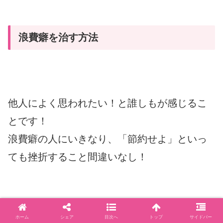
浪費癖を治す方法
他人によく思われたい！と誰しもが感じるこ
とです！
浪費癖の人にいきなり、「節約せよ」といっ
ても挫折すること間違いなし！
目標は倹約家になりましょう！
ホーム
シェア
目次へ
トップ
サイドバー