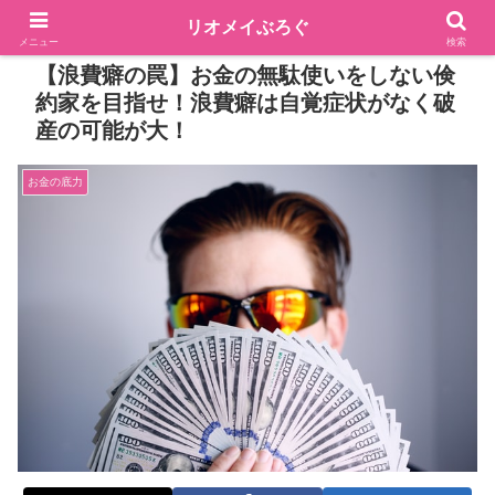
リオメイぶろぐ
メニュー
検索
【浪費癖の罠】お金の無駄使いをしない倹
約家を目指せ！浪費癖は自覚症状がなく破
産の可能が大！
お金の底力