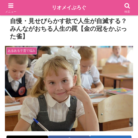
リオメイぶろぐ
メニュー
検索
自慢・見せびらかす欲で人生が自滅する？
みんながおちる人生の罠【金の冠をかぶっ
た雀】
あるある子育て悩み