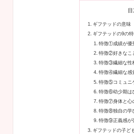
目
ギフテッドの意味
ギフテッドの9の
特徴①成績が優
特徴②好きなこ
特徴③繊細な性
特徴④繊細な感
特徴⑤コミュニ
特徴⑥幼少期は
特徴⑦身体と心
特徴⑧独自の学
特徴⑨正義感が
ギフテッドの子ど