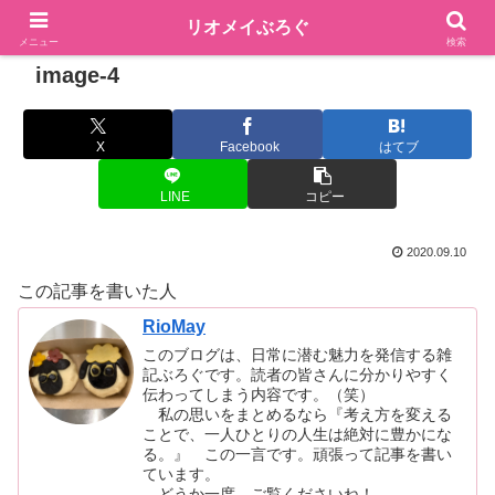
リオメイぶろぐ
メニュー
検索
image-4
X
Facebook
はてブ
LINE
コピー
2020.09.10
この記事を書いた人
RioMay
このブログは、日常に潜む魅力を発信する雑
記ぶろぐです。読者の皆さんに分かりやすく
伝わってしまう内容です。（笑）
私の思いをまとめるなら『考え方を変える
ことで、一人ひとりの人生は絶対に豊かにな
る。』 この一言です。頑張って記事を書い
ています。
どうか一度、ご覧くださいね！