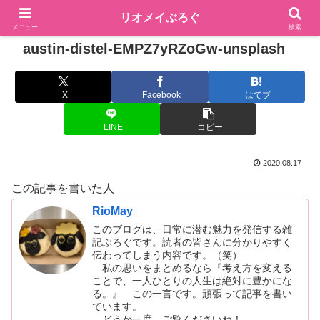
リオメイぶろぐ
メニュー
検索
austin-distel-EMPZ7yRZoGw-unsplash
X
Facebook
はてブ
LINE
コピー
2020.08.17
この記事を書いた人
RioMay
このブログは、日常に潜む魅力を発信する雑
記ぶろぐです。読者の皆さんに分かりやすく
伝わってしまう内容です。（笑）
私の思いをまとめるなら『考え方を変える
ことで、一人ひとりの人生は絶対に豊かにな
る。』 この一言です。頑張って記事を書い
ています。
どうか一度、ご覧くださいね！