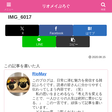
リオメイぶろぐ
メニュー
検索
IMG_6017
X
Facebook
はてブ
LINE
コピー
2020.08.15
この記事を書いた人
RioMay
このブログは、日常に潜む魅力を発信する雑
記ぶろぐです。読者の皆さんに分かりやすく
伝わってしまう内容です。（笑）
私の思いをまとめるなら『考え方を変える
ことで、一人ひとりの人生は絶対に豊かにな
る。』 この一言です。頑張って記事を書い
ています。
どうか一度、ご覧くださいね！