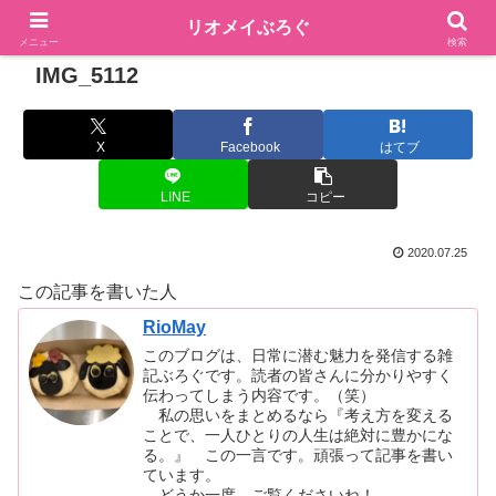
リオメイぶろぐ
メニュー
検索
IMG_5112
X
Facebook
はてブ
LINE
コピー
2020.07.25
この記事を書いた人
RioMay
このブログは、日常に潜む魅力を発信する雑
記ぶろぐです。読者の皆さんに分かりやすく
伝わってしまう内容です。（笑）
私の思いをまとめるなら『考え方を変える
ことで、一人ひとりの人生は絶対に豊かにな
る。』 この一言です。頑張って記事を書い
ています。
どうか一度、ご覧くださいね！