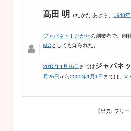
髙田 明
（たかた あきら、
1948年
ジャパネットたかた
の創業者で、同
MC
としても知られた。
ジャパネッ
2015年
1月16日
までは
月25日
から
2020年
1月1日
までは、
V
【出典: フリー百科事典『ウィキ