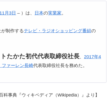
11月3日
– ）は、
日本
の
実業家
。
社が制作する
テレビ・ラジオショッピング番組
の
トたかた初代代表取締役社長
、
2017年
4
・ファーレン長崎
代表取締役社長を務めた。
ペディア（Wikipedia）』より】